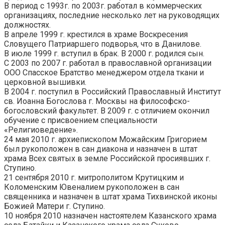
В период с 1993г. по 2003г. работал в коммерческих
организациях, последние несколько лет на руководящих
должностях.
В апреле 1999 г. крестился в храме Воскресения
Словущего Патриаршего подворья, что в Данилове.
В июле 1999 г. вступил в брак. В 2000 г. родился сын.
С 2003 по 2007 г. работал в православной организации
ООО Спасское Братство менеджером отдела ткани и
церковной вышивки.
В 2004 г. поступил в Российский Православный Институт
св. Иоанна Богослова г. Москвы на философско-
богословский факультет. В 2009 г. с отличием окончил
обучение с присвоением специальности
«Религиоведение».
24 мая 2010 г. архиепископом Можайским Григорием
был рукоположен в сан диакона и назначен в штат
храма Всех святых в земле Российской просиявших г.
Ступино.
21 сентября 2010 г. митрополитом Крутицким и
Коломенским Ювеналием рукоположен в сан
священника и назначен в штат храма Тихвинской иконы
Божией Матери г. Ступино.
10 ноября 2010 назначен настоятелем Казанского храма