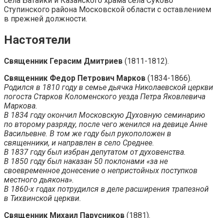
села Батайки и Казанского храма села Суково
Ступинского района Московской области с оставлением
в прежней должности.
Настоятели
Священник Герасим Дмитриев
(1811-1812).
Священник Федор Петрович Марков
(1834-1866).
Родился в 1810 году в семье дьячка Николаевской церкви
погоста Старков Коломенского уезда Петра Яковлевича
Маркова.
В 1834 году окончил Московскую Духовную семинарию
по второму разряду, после чего женился на девице Анне
Васильевне. В том же году был рукоположен в
священники, и направлен в село Среднее.
В 1837 году был избран депутатом от духовенства.
В 1850 году был наказан 50 поклонами «за не
своевременное донесение о непристойных поступков
местного дьякона».
В 1860-х годах потрудился в деле расширения трапезной
в Тихвинской церкви.
Священник Михаил Парусников
(1881).