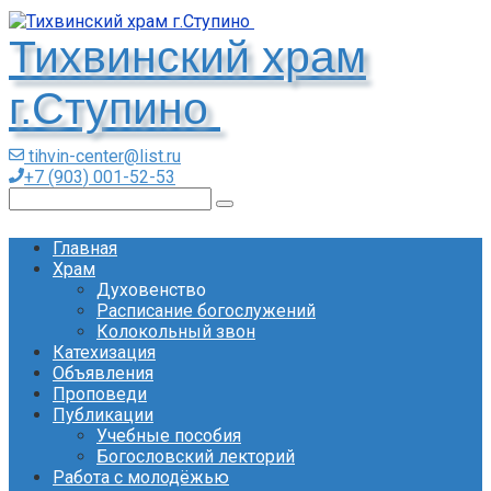
Перейти
к
Тихвинский храм
контенту
г.Ступино
tihvin-center@list.ru
+7 (903) 001-52-53
Поиск:
Главная
Храм
Духовенство
Расписание богослужений
Колокольный звон
Катехизация
Объявления
Проповеди
Публикации
Учебные пособия
Богословский лекторий
Работа с молодёжью