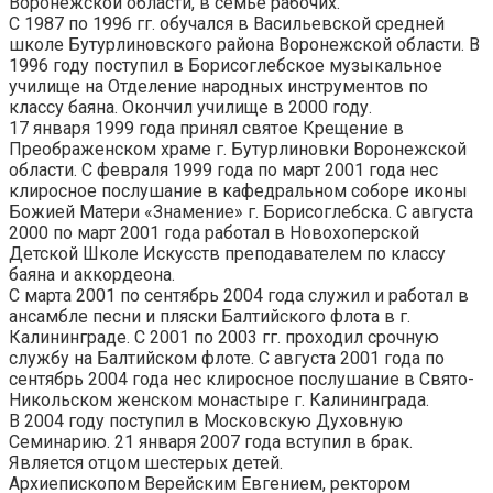
Воронежской области, в семье рабочих.
С 1987 по 1996 гг. обучался в Васильевской средней
школе Бутурлиновского района Воронежской области. В
1996 году поступил в Борисоглебское музыкальное
училище на Отделение народных инструментов по
классу баяна. Окончил училище в 2000 году.
17 января 1999 года принял святое Крещение в
Преображенском храме г. Бутурлиновки Воронежской
области. С февраля 1999 года по март 2001 года нес
клиросное послушание в кафедральном соборе иконы
Божией Матери «Знамение» г. Борисоглебска. С августа
2000 по март 2001 года работал в Новохоперской
Детской Школе Искусств преподавателем по классу
баяна и аккордеона.
С марта 2001 по сентябрь 2004 года служил и работал в
ансамбле песни и пляски Балтийского флота в г.
Калининграде. С 2001 по 2003 гг. проходил срочную
службу на Балтийском флоте. С августа 2001 года по
сентябрь 2004 года нес клиросное послушание в Свято-
Никольском женском монастыре г. Калининграда.
В 2004 году поступил в Московскую Духовную
Семинарию. 21 января 2007 года вступил в брак.
Является отцом шестерых детей.
Архиепископом Верейским Евгением, ректором