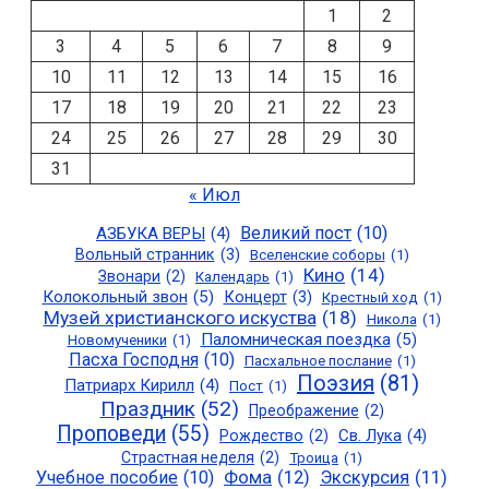
1
2
3
4
5
6
7
8
9
10
11
12
13
14
15
16
17
18
19
20
21
22
23
24
25
26
27
28
29
30
31
« Июл
Великий пост
(10)
АЗБУКА ВЕРЫ
(4)
Вольный странник
(3)
Вселенские соборы
(1)
Кино
(14)
Звонари
(2)
Календарь
(1)
Колокольный звон
(5)
Концерт
(3)
Крестный ход
(1)
Музей христианского искуства
(18)
Никола
(1)
Паломническая поездка
(5)
Новомученики
(1)
Пасха Господня
(10)
Пасхальное послание
(1)
Поэзия
(81)
Патриарх Кирилл
(4)
Пост
(1)
Праздник
(52)
Преображение
(2)
Проповеди
(55)
Св. Лука
(4)
Рождество
(2)
Страстная неделя
(2)
Троица
(1)
Учебное пособие
(10)
Фома
(12)
Экскурсия
(11)