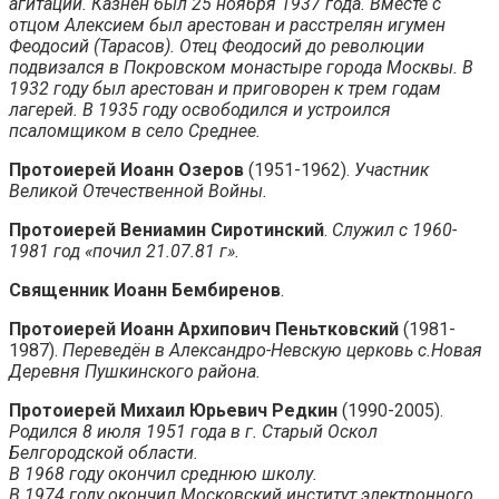
агитации. Казнён был 25 ноября 1937 года. Вместе с
отцом Алексием был арестован и расстрелян игумен
Феодосий (Тарасов). Отец Феодосий до революции
подвизался в Покровском монастыре города Москвы. В
1932 году был арестован и приговорен к трем годам
лагерей. В 1935 году освободился и устроился
псаломщиком в село Среднее.
Протоиерей Иоанн Озеров
(1951-1962).
Участник
Великой Отечественной Войны.
Протоиерей Вениамин Сиротинский
.
Служил с 1960-
1981 год «почил 21.07.81 г».
Священник Иоанн Бембиренов
.
Протоиерей Иоанн Архипович Пеньтковский
(1981-
1987).
Переведён в Александро-Невскую церковь с.Новая
Деревня Пушкинского района.
Протоиерей Михаил Юрьевич Редкин
(1990-2005).
Родился 8 июля 1951 года в г. Старый Оскол
Белгородской области.
В 1968 году окончил среднюю школу.
В 1974 году окончил Московский институт электронного