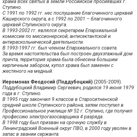
храма Всех святых в земли Российской просиявших г.
Ступино.
С 1991 по 1992 гг. нес послушание благочинного церквей
Каширского округа, а с 1992 по 2001 – благочинного
церквей Ступинского округа.
В 1993-2002 гг. являлся секретарем Епархиальной
комиссии по миссионерской, антисектантской и
антираскольнической деятельности.
В 1993-1997 гг. был членом Епархиального совета.
За время настоятельства был построен двухэтажный дом
причта, территория храма была обнесена большим
кирпичным забором, купол храма был заменен с
жестяного на медный.
Иеромонах Феодосий (Поддубоцкий)
(2005-2009).
Поддубоцкий Владимир Сергеевич, родился 19 июня 1979
года в г. Ступино.
В 1995 году закончил 9 классов в Староситненской
средней школе Ступинского района, затем поступил в
Профессиональное училище № 52 г. Ступино, где получил
профессию электрогазосварщика 4 разряда.
В 1998 году был призван на срочную службу в
Ленинградский Военный округ ПВО, в 2000 году уволен в
запас в звании сержанта.