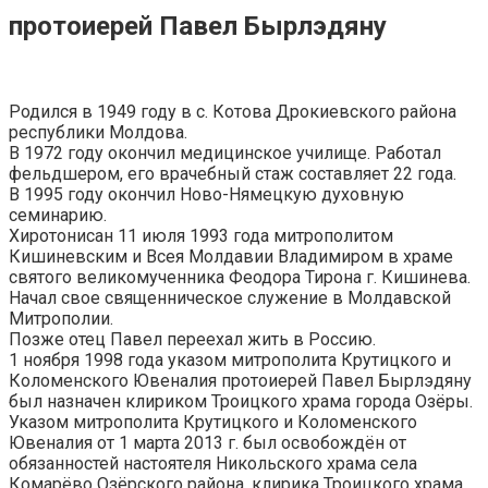
протоиерей
Павел Бырлэдяну
Родился в 1949 году в с. Котова Дрокиевского района
республики Молдова.
В 1972 году окончил медицинское училище. Работал
фельдшером, его врачебный стаж составляет 22 года.
В 1995 году окончил Ново-Нямецкую духовную
семинарию.
Хиротонисан 11 июля 1993 года митрополитом
Кишиневским и Всея Молдавии Владимиром в храме
святого великомученника Феодора Тирона г. Кишинева.
Начал свое священническое служение в Молдавской
Митрополии.
Позже отец Павел переехал жить в Россию.
1 ноября 1998 года указом митрополита Крутицкого и
Коломенского Ювеналия протоиерей Павел Бырлэдяну
был назначен клириком Троицкого храма города Озёры.
Указом митрополита Крутицкого и Коломенского
Ювеналия от 1 марта 2013 г. был освобождён от
обязанностей настоятеля Никольского храма села
Комарёво Озёрского района, клирика Троицкого храма