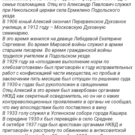
семье псаломщика. Отец его Александр Павлович служил
при Никольской церкви села Ермилино Подольского
уезда.
В 1906 юный Алексий окончил Перервенское Духовное
училище, в 1912 году – Московскую Духовную
семинарию.
В это время женился на девице Лебедевой Екатерине
Сергеевне. Во время Мировой войны служил в армии
старшим писарем. Во время гражданской войны
трудился учителем в Подольском уезде.
В 1929 году за «опоздание выполнение норм по
хлебозаготовкам» был приговорён к году исправительных
работ с конфискацией части имущества, но пробыв в
заключении пять месяцев был отпущен по решению суда.
В 1930-х годах был рукоположен в священники.
Отец Алексий в это время был завербован органами
НКВД как секретный осведомитель, но он ни о каких
контрреволюционных проявлениях в органы не сообщал,
что ему впоследствии было поставлено в вину.
В 1933 голу служил в Успенском соборе города Кашира.
В середине 1930-х был переведён в село Среднее.
4 октября 1937 года был арестован органами НКВД и
приговорён к расстрелу по обвинению в антисоветской