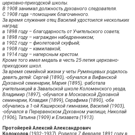
церковно-приходской школы.
В 1908 занимал должность духовного следователя.
С 1908 года –помощник благочинного.
За время служения отец Василий удостоился нескольких
наград:
в 1898 году – благодарность от Учительского совета;
в 1898 году – награжден набедренником;
в 1902 году – фиолетовой скуфьей;
в 1908 году – камилавкой;
в 1914 году – наперсным крестом.
Кроме того имел медаль в честь 25-летия церковно-
приходских школ.
За время семейной жизни у четы Румянцевых родилось
девять детей: Сергей (1890), -обучался в Вифанской
Духовной семинарии, Мария (1895), -работала
учительницей в Завальской школе Коломенского уезда,
Владимир (1897), -обучался в Московской Духовной
семинарии, Клавдия (1899), Серафима (1890), -обе
обучались а 1-ой Каширской гимназии, Василий (1903),
-обучался в Перервенском Духовном училище, Николай
(1906), Татьяна (1909) и Елизавета (1913).
Протойерей Алексий Александрович
Колоколов
(1932-1937).
Родился 7 февраля 1891 году в