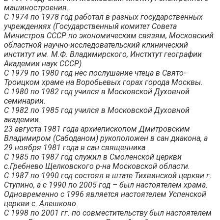
машиностроения.
С 1974 по 1978 год работал в разных государственных
учреждениях (Государственный комитет Совета
Министров СССР по экономическим связям, Московский
областной научно-исследовательский клинический
институт им. М.Ф. Владимирского, Институт географии
Академии наук СССР).
С 1979 по 1980 год нес послушание чтеца в Свято-
Троицком храме на Воробьевых горах города Москвы.
С 1980 по 1982 год учился в Московской Духовной
семинарии.
С 1982 по 1985 год учился в Московской Духовной
академии.
23 августа 1981 года архиепископом Дмитровским
Владимиром (Сабоданом) рукоположен в сан диакона, а
29 ноября 1981 года в сан священника.
С 1985 по 1987 год служил в Смоленской церкви
с.Гребнево Щелковского р-на Московской области.
С 1987 по 1990 год состоял в штате Тихвинской церкви г.
Ступино, а с 1990 по 2005 год – был настоятелем храма.
Одновременно с 1996 является настоятелем Успенской
церкви с. Алешково.
С 1998 по 2001 гг. по совместительству был настоятелем