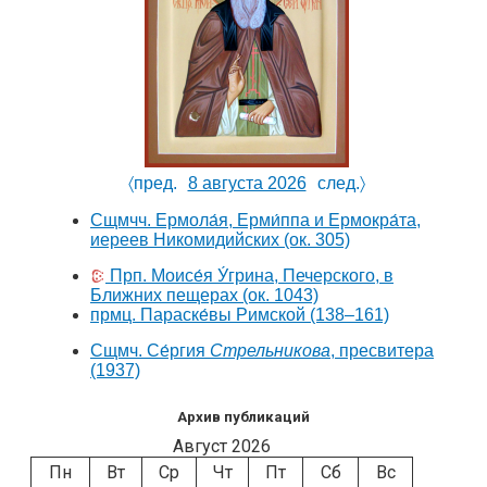
〈пред.
8 августа 2026
след.〉
Сщмчч. Ермола́я, Ерми́ппа и Ермокра́та,
иереев Никомидийских
(ок. 305)
Прп. Моисе́я У́грина, Печерского, в
Ближних пещерах
(ок. 1043)
прмц. Параске́вы Римской
(138–161)
Сщмч. Се́ргия
Стрельникова
, пресвитера
(1937)
Архив публикаций
Август 2026
Пн
Вт
Ср
Чт
Пт
Сб
Вс