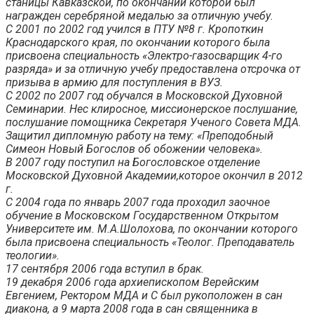
станицы Кавказской, по окончании которой был
награжден серебряной медалью за отличную учебу.
С 2001 по 2002 год учился в ПТУ №8 г. Кропоткин
Краснодарского края, по окончании которого была
присвоена специальность «Электро-газосварщик 4-го
разряда» и за отличную учебу предоставлена отсрочка от
призыва в армию для поступления в ВУЗ.
С 2002 по 2007 год обучался в Московской Духовной
Семинарии. Нес клиросное, миссионерское послушание,
послушание помощника Секретаря Ученого Совета МДА.
Защитил дипломную работу на тему: «Преподобный
Симеон Новый Богослов об обожении человека».
В 2007 году поступил на Богословское отделение
Московской Духовной Академии,которое окончил в 2012
г.
С 2004 года по январь 2007 года проходил заочное
обучение в Московском Государственном Открытом
Университете им. М.А.Шолохова, по окончании которого
была присвоена специальность «Теолог. Преподаватель
теологии».
17 сентября 2006 года вступил в брак.
19 декабря 2006 года архиепископом Верейским
Евгением, Ректором МДА и С был рукоположен в сан
диакона, а 9 марта 2008 года в сан священника в