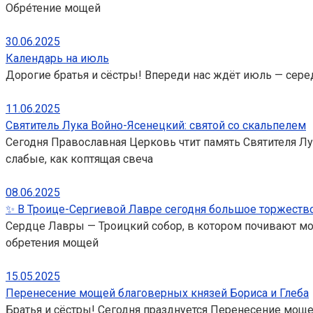
Обре́тение мощей
30.06.2025
Календарь на июль
Дорогие братья и сёстры! Впереди нас ждёт июль — серед
11.06.2025
Святитель Лука Войно-Ясенецкий: святой со скальпелем
Сегодня Православная Церковь чтит память Святителя Лу
слабые, как коптящая свеча
08.06.2025
✨ В Троице-Сергиевой Лавре сегодня большое торжество
Сердце Лавры — Троицкий собор, в котором почивают мощ
обретения мощей
15.05.2025
Перенесение мощей благоверных князей Бориса и Глеба
Братья и сёстры! Сегодня празднуется Перенесение моще