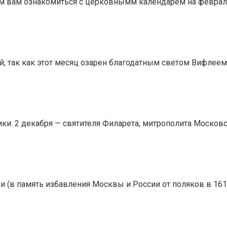
ем вам ознакомиться с церковнымм календарём на февраль
ий, так как этот месяц озарен благодатным светом Вифле
и: 2 декабря — святителя Филарета, митрополита Московс
(в память избавления Москвы и России от поляков в 1612 г