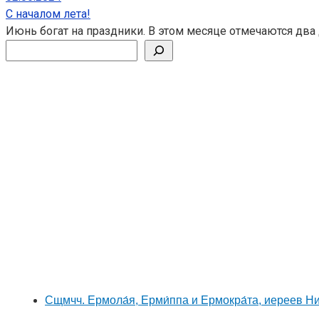
С началом лета!
Июнь богат на праздники. В этом месяце отмечаются два 
Поиск
Сщмчч. Ермола́я, Ерми́ппа и Ермокра́та, иереев 