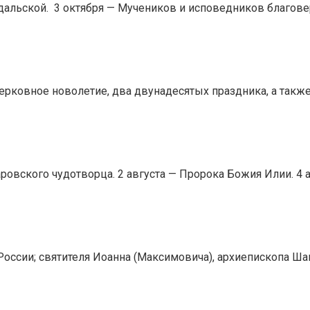
альской. 3 октября — Мучеников и исповедников благовер
церковное новолетие, два двунадесятых праздника, а такж
ровского чудотворца. 2 августа — Пророка Божия Илии. 4
России; святителя Иоанна (Максимовича), архиепископа Ша