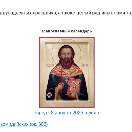
двунадесятых праздника, а также целый ряд иных памятных
Православный календарь
〈пред.
8 августа 2026
след.〉
Никомидийских
(ок. 305)