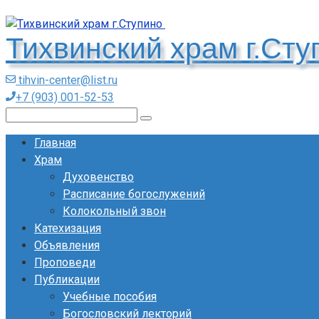
Перейти
к
Тихвинский храм г.Ст
контенту
tihvin-center@list.ru
+7 (903) 001-52-53
Поиск:
Главная
Храм
Духовенство
Расписание богослужений
Колокольный звон
Катехизация
Объявления
Проповеди
Публикации
Учебные пособия
Богословский лекторий