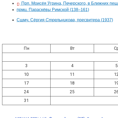
Прп. Моисе́я У́грина, Печерского, в Ближних пе
прмц. Параске́вы Римской
(138–161)
Сщмч. Се́ргия
Стрельникова
, пресвитера
(1937)
Пн
Вт
С
3
4
5
10
11
1
17
18
1
24
25
2
31