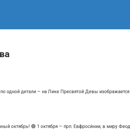
ва
по одной детали — на Лике Пресвятой Девы изображается 
ый октябрь! 🟢 1 октября — прп. Евфроси́нии, в миру Феод