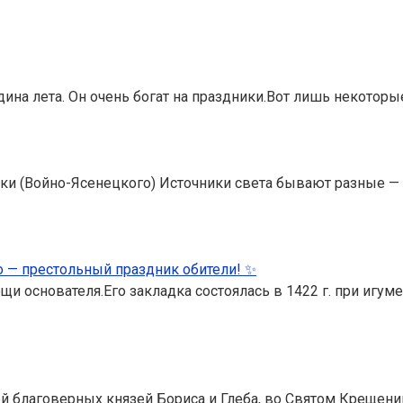
ина лета. Он очень богат на праздники.Вот лишь некотор
ки (Войно-Ясенецкого) Источники света бывают разные — 
 — престольный праздник обители! ✨
и основателя.Его закладка состоялась в 1422 г. при игум
й благоверных князей Бориса и Глеба, во Святом Крещении