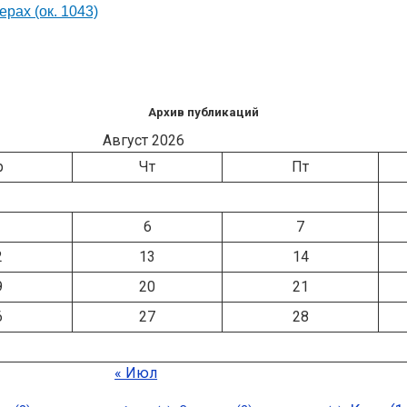
щерах
(ок. 1043)
Архив публикаций
Август 2026
р
Чт
Пт
6
7
2
13
14
9
20
21
6
27
28
« Июл