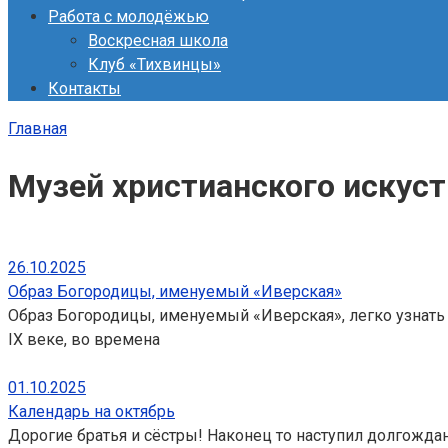
Работа с молодёжью
Воскресная школа
Клуб «Тихвинцы»
Контакты
Главная
Музей христианского искуст
26.10.2025
Образ Богородицы, именуемый «Иверская»
Образ Богородицы, именуемый «Иверская», легко узнать 
IX веке, во времена
01.10.2025
Календарь на октябрь
Дорогие братья и сёстры! Наконец то наступил долгожданн