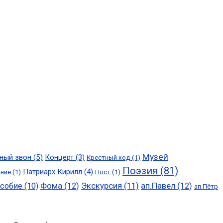
Музей
ный звон
(5)
Концерт
(3)
Крестный ход
(1)
Поэзия
(81)
Патриарх Кирилл
(4)
ание
(1)
Пост
(1)
особие
(10)
Фома
(12)
Экскурсия
(11)
ап.Павел
(12)
ап.Пётр