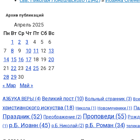
свв. Николая
Понгильского
(1942)
и
Иоа́нна Олене
Архив публикаций
Апрель 2025
Пн
Вт
Ср
Чт
Пт
Сб
Вс
1
2
3
4
5
6
7
8
9
10
11
12
13
14
15
16
17
18
19
20
21
22
23
24
25
26
27
28
29
30
« Мар
Май »
Великий пост
(10)
АЗБУКА ВЕРЫ
(4)
Вольный странник
(3)
Все
христианского искуства
(18)
Па
Никола
(1)
Новомученики
(1)
Праздник
(52)
Проповеди
(55)
Преображение
(2)
Рожд
р.Б. Иоанн
(45)
р.Б. Роман
(34)
р.Б. Николай
(2)
(1)
телека