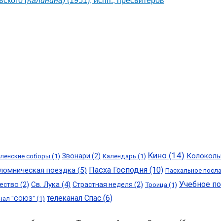
вского
(Калинина)
(1951)
, испп., пресвитеров
Кино
(14)
Колоколь
Звонари
(2)
ленские соборы
(1)
Календарь
(1)
Пасха Господня
(10)
ломническая поездка
(5)
Пасхальное посл
Учебное п
Св. Лука
(4)
ество
(2)
Страстная неделя
(2)
Троица
(1)
телеканал Спас
(6)
нал "СОЮЗ"
(1)