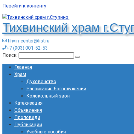
Перейти к контенту
Тихвинский храм г.Ст
tihvin-center@list.ru
+7 (903) 001-52-53
Поиск:
Главная
Храм
Духовенство
Расписание богослужений
Колокольный звон
Катехизация
Объявления
Проповеди
Публикации
Учебные пособия