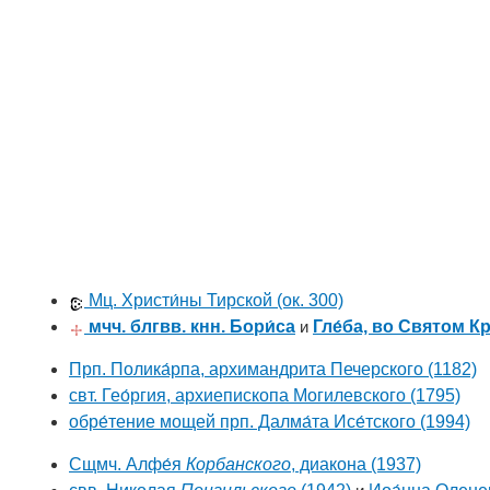
Мц. Христи́ны Тирской
(ок. 300)
мчч. блгвв. кнн. Бори́са
и
Гле́ба, во Святом К
Прп. Полика́рпа, архимандрита Печерского
(1182)
свт. Гео́ргия, архиепископа Могилевского
(1795)
обре́тение мощей прп. Далма́та Исе́тского
(1994)
Сщмч. Алфе́я
Корбанского
, диакона
(1937)