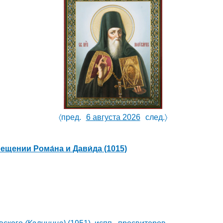
〈пред.
6 августа 2026
след.〉
рещении Рома́на и Дави́да
(1015)