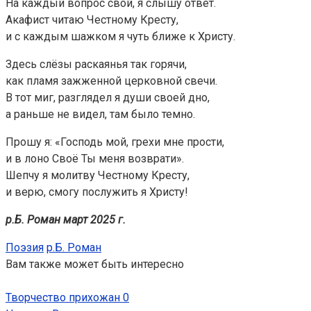
На каждый вопрос свой, я слышу ответ.
Акафист читаю Честному Кресту,
и с каждым шажком я чуть ближе к Христу.
Здесь слёзы раскаянья так горячи,
как пламя зажженной церковной свечи.
В тот миг, разглядел я души своей дно,
а раньше не видел, там было темно.
Прошу я: «Господь мой, грехи мне прости,
и в лоно Своё Ты меня возврати».
Шепчу я молитву Честному Кресту,
и верю, смогу послужить я Христу!
р.Б. Роман март 2025 г.
Поэзия
р.Б. Роман
Вам также может быть интересно
Творчество прихожан
0