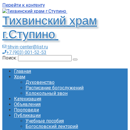
Перейти к контенту
Тихвинский храм
г.Ступино
tihvin-center@list.ru
+7 (903) 001-52-53
Поиск:
Главная
Храм
Духовенство
Расписание богослужений
Колокольный звон
Катехизация
Объявления
Проповеди
Публикации
Учебные пособия
Богословский лекторий