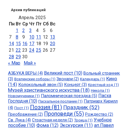
Архив публикаций
Апрель 2025
Пн
Вт
Ср
Чт
Пт
Сб
Вс
1
2
3
4
5
6
7
8
9
10
11
12
13
14
15
16
17
18
19
20
21
22
23
24
25
26
27
28
29
30
« Мар
Май »
Великий пост
(10)
АЗБУКА ВЕРЫ
(4)
Вольный странник
Кино
(3)
Звонари
(2)
Вселенские соборы
(1)
Календарь
(1)
(14)
Колокольный звон
(5)
Концерт
(3)
Крестный ход
(1)
Музей христианского искуства
(18)
Никола
(1)
Пасха
Паломническая поездка
(5)
Новомученики
(1)
Господня
(10)
Патриарх Кирилл
Пасхальное послание
(1)
Поэзия
(81)
Праздник
(52)
(4)
Пост
(1)
Проповеди
(55)
Преображение
(2)
Рождество
(2)
Учебное
Св. Лука
(4)
Страстная неделя
(2)
Троица
(1)
пособие
(10)
Фома
(12)
Экскурсия
(11)
ап.Павел