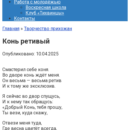
Работа с молодёжью
Воскресная школа
Клуб «Тихвинцы»
Контакты
Главная
»
Творчество прихожан
Конь ретивый
Опубликовано:
10.04.2025
Смастерил себе коня.
Во дворе конь ждёт меня.
Он весьма — весьма ретив
И к тому же эксклюзив.
Я сейчас во двор спущусь,
И к нему так обращусь:
«Добрый Конь, тебя прошу,
Ты вези, куда скажу,
Отвези меня туда,
Где весна цветёт всегда,