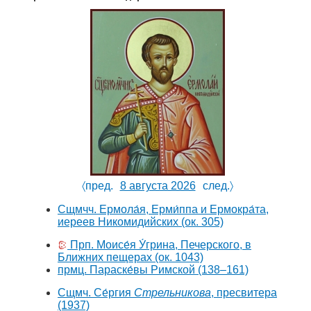
〈пред.
8 августа 2026
след.〉
Сщмчч. Ермола́я, Ерми́ппа и Ермокра́та,
иереев Никомидийских
(ок. 305)
Прп. Моисе́я У́грина, Печерского, в
Ближних пещерах
(ок. 1043)
прмц. Параске́вы Римской
(138–161)
Сщмч. Се́ргия
Стрельникова
, пресвитера
(1937)