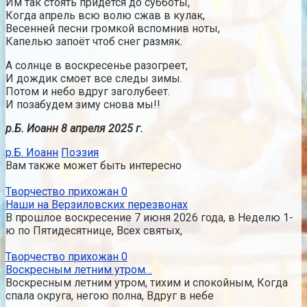
Им так стоять придётся до субботы,
Когда апрель всю волю сжав в кулак,
Весенней песни громкой вспомнив ноты,
Капелью запоёт чтоб снег размяк.
А солнце в воскресенье разогреет,
И дождик смоет все следы зимы.
Потом и небо вдруг заголубеет.
И позабудем зиму снова мы!!
р.Б. Иоанн 8 апреля 2025 г.
р.Б. Иоанн
Поэзия
Вам также может быть интересно
Творчество прихожан
0
Наши на Верзиловских перезвонах
В прошлое воскресение 7 июня 2026 года, в Неделю 1-
ю по Пятидесятнице, Всех святых,
Творчество прихожан
0
Воскресным летним утром…
Воскресным летним утром, тихим и спокойным, Когда
спала округа, негою полна, Вдруг в небе