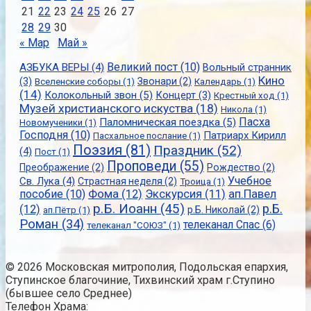
21
22
23
24
25
26
27
28
29
30
« Мар
Май »
Великий пост
(10)
АЗБУКА ВЕРЫ
(4)
Вольный странник
Кино
(3)
Звонари
(2)
Вселенские соборы
(1)
Календарь
(1)
(14)
Колокольный звон
(5)
Концерт
(3)
Крестный ход
(1)
Музей христианского искуства
(18)
Никола
(1)
Пасха
Паломническая поездка
(5)
Новомученики
(1)
Господня
(10)
Патриарх Кирилл
Пасхальное послание
(1)
Поэзия
(81)
Праздник
(52)
(4)
Пост
(1)
Проповеди
(55)
Преображение
(2)
Рождество
(2)
Учебное
Св. Лука
(4)
Страстная неделя
(2)
Троица
(1)
пособие
(10)
Фома
(12)
Экскурсия
(11)
ап.Павел
р.Б. Иоанн
(45)
р.Б.
(12)
р.Б. Николай
(2)
ап.Пётр
(1)
Роман
(34)
телеканал Спас
(6)
телеканал "СОЮЗ"
(1)
© 2026 Московская митрополия, Подольская епархия,
Ступинское благочиние, Тихвинский храм г.Ступино
(бывшее село Среднее)
Телефон Храма: