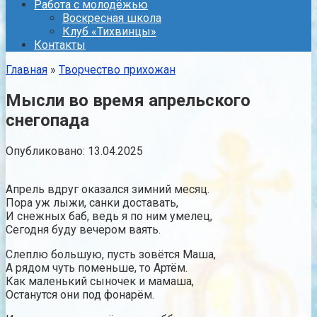
Работа с молодёжью
Воскресная школа
Клуб «Тихвинцы»
Контакты
Главная
»
Творчество прихожан
Мысли во время апрельского
снегопада
Опубликовано:
13.04.2025
Апрель вдруг оказался зимний месяц.
Пора уж лыжи, санки доставать,
И снежных баб, ведь я по ним умелец,
Сегодня буду вечером ваять.
Слеплю большую, пусть зовётся Маша,
А рядом чуть поменьше, то Артём.
Как маленький сыночек и мамаша,
Останутся они под фонарём.