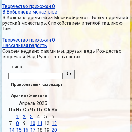
Творчество прихожан
0
В Бобреневе монастыре
В Коломне древней за Москвой-рекою Белеет древний
русский монастырь. Спокойствием и тёплой тишиною
Там
Творчество прихожан
0
Пасхальная радость
Совсем недавно с вами мы, друзья, ведь Рождество
встречали. Над Русью, что в снегах
Поиск
Православный календарь
Архив публикаций
Апрель 2025
Пн
Вт
Ср
Чт
Пт
Сб
Вс
1
2
3
4
5
6
7
8
9
10
11
12
13
14
15
16
17
18
19
20