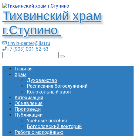
Перейти
к
Тихвинский храм
контенту
г.Ступино
tihvin-center@list.ru
+7 (903) 001-52-53
Поиск:
Главная
Храм
Духовенство
Расписание богослужений
Колокольный звон
Катехизация
Объявления
Проповеди
Публикации
Учебные пособия
Богословский лекторий
Работа с молодёжью