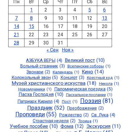
Пн
Вт
Ср
Чт
Пт
Сб
Вс
1
2
3
4
5
6
7
8
9
10
11
12
13
14
15
16
17
18
19
20
21
22
23
24
25
26
27
28
29
30
31
« Сен
Ноя »
Великий пост
(10)
АЗБУКА ВЕРЫ
(4)
Вольный странник
(3)
Вселенские соборы
(1)
Кино
(14)
Звонари
(2)
Календарь
(1)
Колокольный звон
(5)
Концерт
(3)
Крестный ход
(1)
Музей христианского искуства
(18)
Никола
(1)
Паломническая поездка
(5)
Новомученики
(1)
Пасха Господня
(10)
Пасхальное послание
(1)
Поэзия
(81)
Патриарх Кирилл
(4)
Пост
(1)
Праздник
(52)
Преображение
(2)
Проповеди
(55)
Св. Лука
(4)
Рождество
(2)
Страстная неделя
(2)
Троица
(1)
Учебное пособие
(10)
Фома
(12)
Экскурсия
(11)