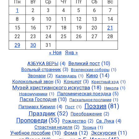
Пн
Вт
Ср
Чт
Пт
Сб
Вс
1
2
3
4
5
6
7
8
9
10
11
12
13
14
15
16
17
18
19
20
21
22
23
24
25
26
27
28
29
30
31
« Ноя
Янв »
Великий пост
(10)
АЗБУКА ВЕРЫ
(4)
Вольный странник
(3)
Вселенские соборы
(1)
Кино
(14)
Звонари
(2)
Календарь
(1)
Колокольный звон
(5)
Концерт
(3)
Крестный ход
(1)
Музей христианского искуства
(18)
Никола
(1)
Паломническая поездка
(5)
Новомученики
(1)
Пасха Господня
(10)
Пасхальное послание
(1)
Поэзия
(81)
Патриарх Кирилл
(4)
Пост
(1)
Праздник
(52)
Преображение
(2)
Проповеди
(55)
Св. Лука
(4)
Рождество
(2)
Страстная неделя
(2)
Троица
(1)
Учебное пособие
(10)
Фома
(12)
Экскурсия
(11)