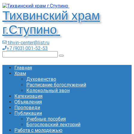
Перейти
к
Тихвинский храм
контенту
г.Ступино
tihvin-center@list.ru
+7 (903) 001-52-53
Поиск:
Главная
Храм
Духовенство
Расписание богослужений
Колокольный звон
Катехизация
Объявления
Проповеди
Публикации
Учебные пособия
Богословский лекторий
Работа с молодёжью