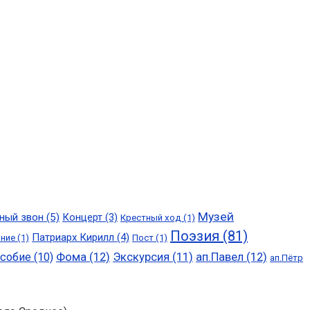
Музей
ный звон
(5)
Концерт
(3)
Крестный ход
(1)
Поэзия
(81)
Патриарх Кирилл
(4)
ание
(1)
Пост
(1)
особие
(10)
Фома
(12)
Экскурсия
(11)
ап.Павел
(12)
ап.Пётр