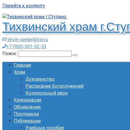
Перейти к контенту
Тихвинский храм г.Ст
tihvin-center@list.ru
+7 (903) 001-52-53
Поиск:
Главная
Храм
Духовенство
Расписание богослужений
Колокольный звон
Катехизация
Объявления
Проповеди
Публикации
Учебные пособия