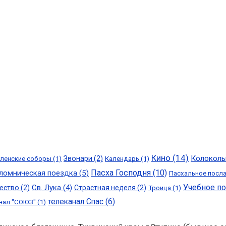
Кино
(14)
Колоколь
Звонари
(2)
ленские соборы
(1)
Календарь
(1)
Пасха Господня
(10)
ломническая поездка
(5)
Пасхальное посл
Учебное п
Св. Лука
(4)
ество
(2)
Страстная неделя
(2)
Троица
(1)
телеканал Спас
(6)
нал "СОЮЗ"
(1)