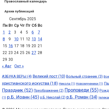
Православный календарь
Архив публикаций
Сентябрь 2025
Пн
Вт
Ср
Чт
Пт
Сб
Вс
1
2
3
4
5
6
7
8
9
10
11
12
13
14
15
16
17
18
19
20
21
22
23
24
25
26
27
28
29
30
« Авг
Окт »
Великий пост
(10)
АЗБУКА ВЕРЫ
(4)
Вольный странник
(3)
Все
христианского искуства
(18)
Па
Никола
(1)
Новомученики
(1)
Праздник
(52)
Проповеди
(55)
Преображение
(2)
Рожд
р.Б. Иоанн
(45)
р.Б. Роман
(34)
р.Б. Николай
(2)
(1)
телека