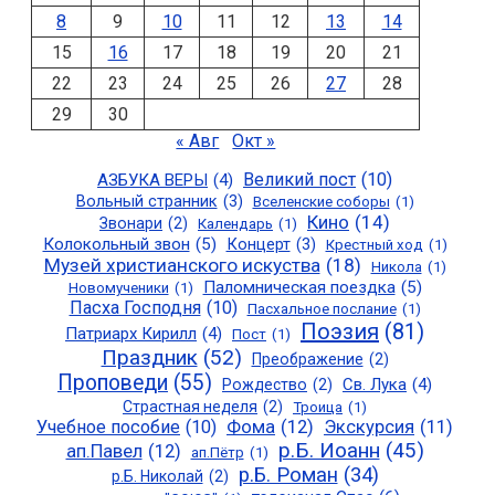
8
9
10
11
12
13
14
15
16
17
18
19
20
21
22
23
24
25
26
27
28
29
30
« Авг
Окт »
Великий пост
(10)
АЗБУКА ВЕРЫ
(4)
Вольный странник
(3)
Вселенские соборы
(1)
Кино
(14)
Звонари
(2)
Календарь
(1)
Колокольный звон
(5)
Концерт
(3)
Крестный ход
(1)
Музей христианского искуства
(18)
Никола
(1)
Паломническая поездка
(5)
Новомученики
(1)
Пасха Господня
(10)
Пасхальное послание
(1)
Поэзия
(81)
Патриарх Кирилл
(4)
Пост
(1)
Праздник
(52)
Преображение
(2)
Проповеди
(55)
Св. Лука
(4)
Рождество
(2)
Страстная неделя
(2)
Троица
(1)
Учебное пособие
(10)
Фома
(12)
Экскурсия
(11)
р.Б. Иоанн
(45)
ап.Павел
(12)
ап.Пётр
(1)
р.Б. Роман
(34)
р.Б. Николай
(2)