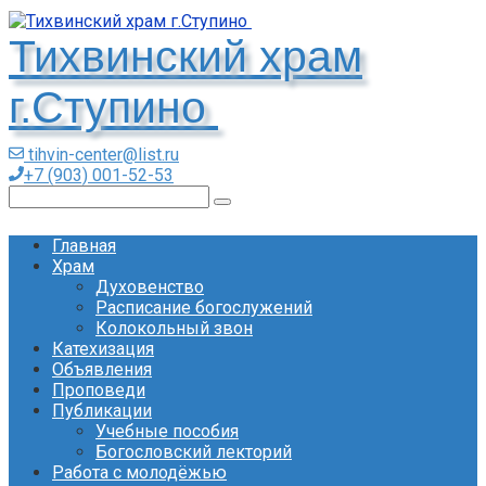
Перейти
к
Тихвинский храм
контенту
г.Ступино
tihvin-center@list.ru
+7 (903) 001-52-53
Поиск:
Главная
Храм
Духовенство
Расписание богослужений
Колокольный звон
Катехизация
Объявления
Проповеди
Публикации
Учебные пособия
Богословский лекторий
Работа с молодёжью