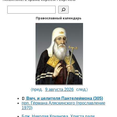
Поиск
Православный календарь
〈пред.
9 августа 2026
след.〉
Вмч. и целителя Пантелеи́мона
(305)
прп. Ге́рмана Аляскинского
(прославление
1970)
Блж. Николая Кочанова, Христа ради