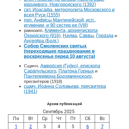
юродивого, Новгородского
(1392)
свт. Иоаса́фа, митрополита Московского и
всея Руси
(1555)
прп. Анфи́сы Мантинейской, исп.,
игумении, и 90 сестер ее
(VIII)
равноапп.
Кли́мента, архиепископа
О́хридского
(916)
,
Нау́ма
,
Са́ввы
,
Гора́зда
и
Ангеля́ра (Болг.)
Собор Смоленских святых
(переходящее празднование в
воскресенье перед 10 августа)
Сщмчч.
Амвро́сия
(Гудко)
, епископа
Сара́пульского
,
Плато́на
Горных
и
Пантелеи́мона
Богоявленского
,
пресвитеров
(1918)
сщмч. Иоа́нна
Соловьева
, пресвитера
(1941)
Архив публикаций
Сентябрь 2025
Пн
Вт
Ср
Чт
Пт
Сб
Вс
1
2
3
4
5
6
7