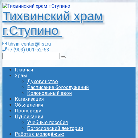
Перейти
к
Тихвинский храм
контенту
г.Ступино
tihvin-center@list.ru
+7 (903) 001-52-53
Поиск:
Главная
Храм
Духовенство
Расписание богослужений
Колокольный звон
Катехизация
Объявления
Проповеди
Публикации
Учебные пособия
Богословский лекторий
Работа с молодёжью