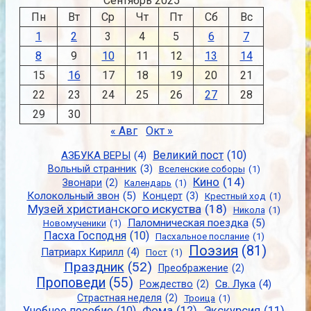
Сентябрь 2025
Пн
Вт
Ср
Чт
Пт
Сб
Вс
1
2
3
4
5
6
7
8
9
10
11
12
13
14
15
16
17
18
19
20
21
22
23
24
25
26
27
28
29
30
« Авг
Окт »
Великий пост
(10)
АЗБУКА ВЕРЫ
(4)
Вольный странник
(3)
Вселенские соборы
(1)
Кино
(14)
Звонари
(2)
Календарь
(1)
Колокольный звон
(5)
Концерт
(3)
Крестный ход
(1)
Музей христианского искуства
(18)
Никола
(1)
Паломническая поездка
(5)
Новомученики
(1)
Пасха Господня
(10)
Пасхальное послание
(1)
Поэзия
(81)
Патриарх Кирилл
(4)
Пост
(1)
Праздник
(52)
Преображение
(2)
Проповеди
(55)
Св. Лука
(4)
Рождество
(2)
Страстная неделя
(2)
Троица
(1)
Учебное пособие
(10)
Фома
(12)
Экскурсия
(11)